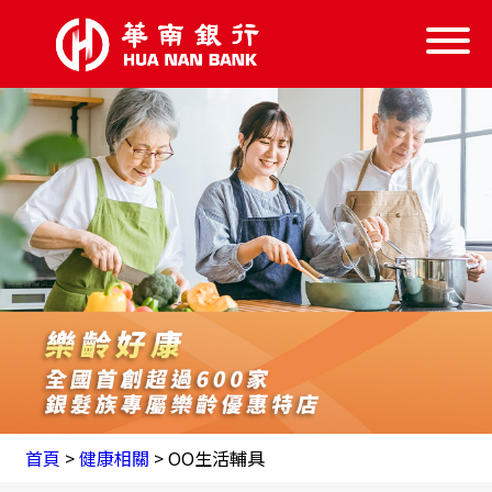
信託服務
信託學堂
樂齡好康
失智服務
跨業結盟
首頁
首頁
>
健康相關
> OO生活輔具