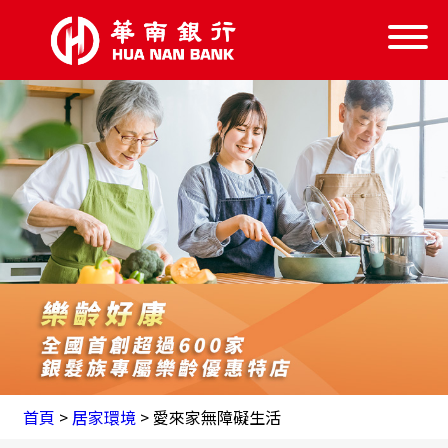
信託服務
信託學堂
樂齡好康
失智服務
跨業結盟
首頁
首頁
>
居家環境
> 愛來家無障礙生活