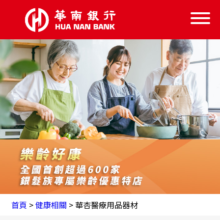
信託服務
信託學堂
樂齡好康
失智服務
跨業結盟
首頁
首頁
>
健康相關
> 華杏醫療用品器材