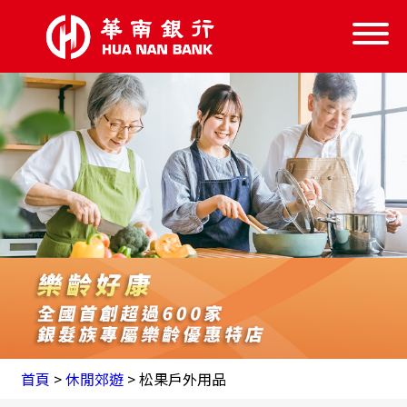
信託服務
信託學堂
樂齡好康
失智服務
跨業結盟
首頁
首頁
>
休閒郊遊
> 松果戶外用品