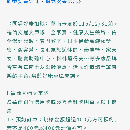
開型安養信託
、
退休安養信託
》
〈同場好康加映〉華南卡友於115/12/31前，
福倫交通大車隊、全家寶、健康人生藥局、佑
全保健藥妝、雲門教室、日本伊藤萬游泳學
校、潔客幫、長毛象旅遊休閒、泰達椅、家天
使、聽寶助聽中心、科林睡得美…等多家品牌
皆享有華南卡友樂齡優惠，活動詳情請至華南
樂齡平台/樂齡好康專區查詢。
l 福倫交通大車隊
憑華南銀行信用卡或簽帳金融卡叫車享以下優
惠
1、預約訂車：跳錶金額超過400元方可預約,
若不足400元以400元計價亦可。