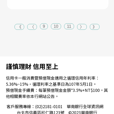
9
10
11
《
〈
〉
》
謹慎理財 信用至上
信用卡一般消費暨預借現金適用之循環信用年利率：
5.36%~15%，循環利率之基準日為107年5月1日。
預借現金手續費：每筆預借現金金額*3.5%+NT$100。其
他相關費率依本行網站公告。
客戶服務專線：(02)2181-0101 華南銀行全球資訊網
台北市信義區松仁路123號 ©2023華南銀行