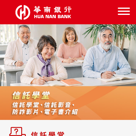
信託服務
信託學堂
樂齡好康
失智服務
跨業結盟
首頁