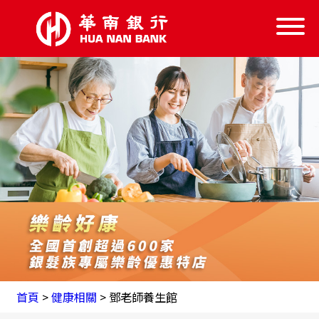
信託服務
信託學堂
樂齡好康
失智服務
跨業結盟
首頁
首頁
>
健康相關
> 鄧老師養生館