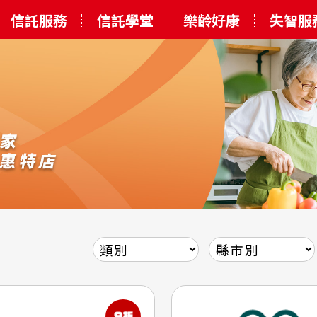
信託服務
信託學堂
樂齡好康
失智服