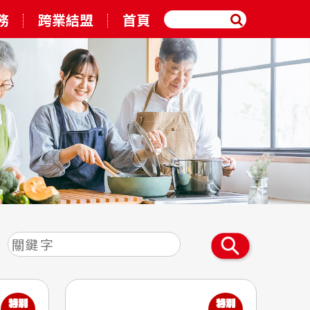
務
跨業結盟
首頁