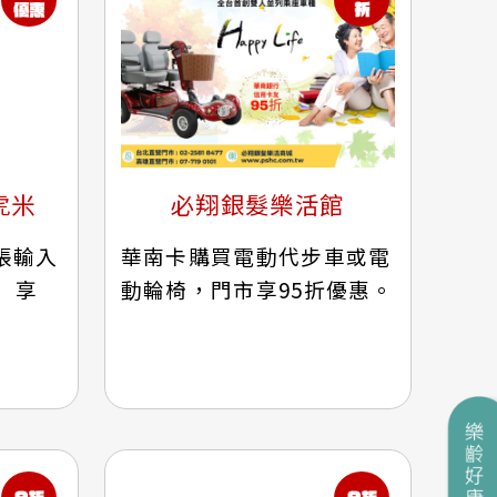
虎米
必翔銀髮樂活館
帳輸入
華南卡購買電動代步車或電
8」享
動輪椅，門市享95折優惠。