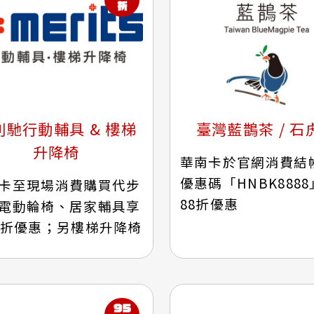
利馳行動輔具 & 樓梯
臺灣藍鵲茶 / 石
升降椅
華南卡於官網消費結
優惠碼「HNBK888
卡至現場消費購買代步
88折優惠
電動輪椅、居家輔具享
5折優惠；另樓梯升降椅
軌