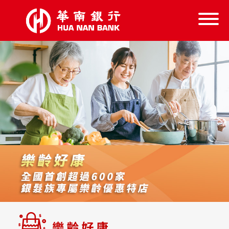
信託服務
信託學堂
樂齡好康
失智服務
跨業結盟
首頁