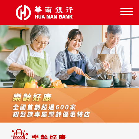
信託服務
信託學堂
樂齡好康
失智服務
跨業結盟
首頁